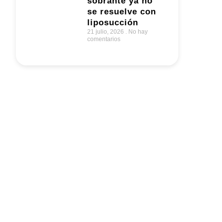
sobrante ya no
se resuelve con
liposucción
21 julio, 2026
No hay
comentarios