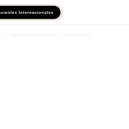
acientes Internacionales
Agenda tu valoración
Contáctanos​
pciones para
a