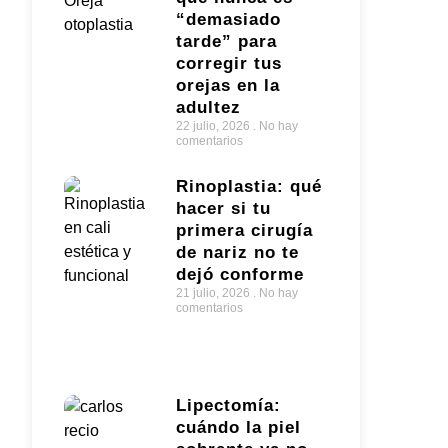
“demasiado
tarde” para
corregir tus
orejas en la
adultez
22 julio, 2026
No hay
comentarios
Rinoplastia: qué
hacer si tu
primera cirugía
de nariz no te
dejó conforme
21 julio, 2026
No hay
comentarios
Lipectomía:
cuándo la piel