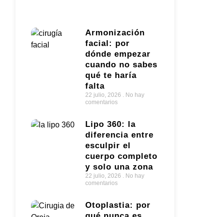
Armonización
facial: por
dónde empezar
cuando no sabes
qué te haría
falta
22 julio, 2026
No hay
comentarios
Lipo 360: la
diferencia entre
esculpir el
cuerpo completo
y solo una zona
22 julio, 2026
No hay
comentarios
Otoplastia: por
qué nunca es