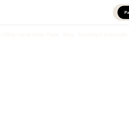
P
Lifting Facial Deep Plane
Blog
Tecnología Avanzada
stica Corporal: O
Mejorar la Siluet