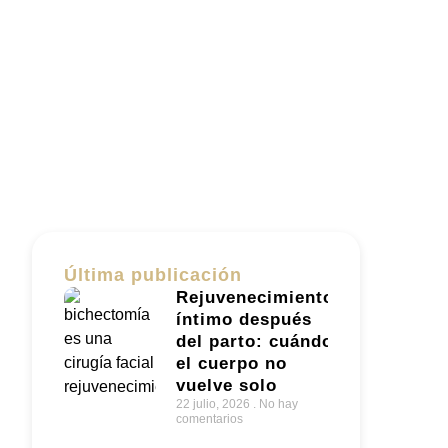
Última publicación
Rejuvenecimiento
íntimo después
del parto: cuándo
el cuerpo no
vuelve solo
22 julio, 2026
No hay
comentarios