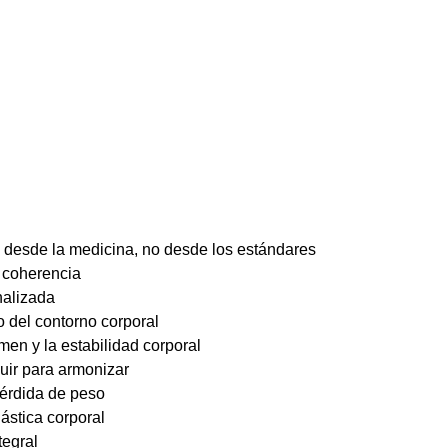
ta desde la medicina, no desde los estándares
y coherencia
nalizada
io del contorno corporal
men y la estabilidad corporal
buir para armonizar
pérdida de peso
ástica corporal
tegral