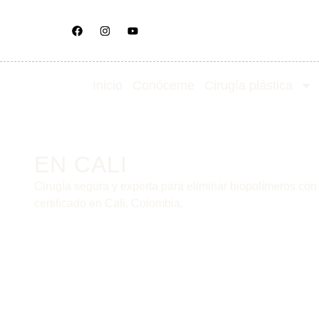
Inicio
Conóceme
Cirugía plástica
Retiro de Bio
EN CALI
Cirugía segura y experta para eliminar biopolímeros con e
certificado en Cali, Colombia.