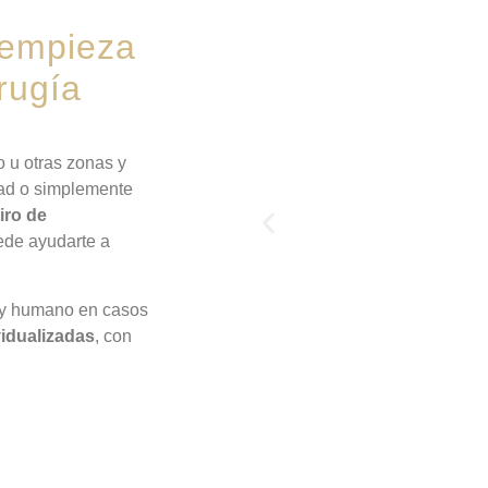
 empieza
rugía
o u otras zonas y
dad o simplemente
tiro de
de ayudarte a
o y humano en casos
vidualizadas
, con