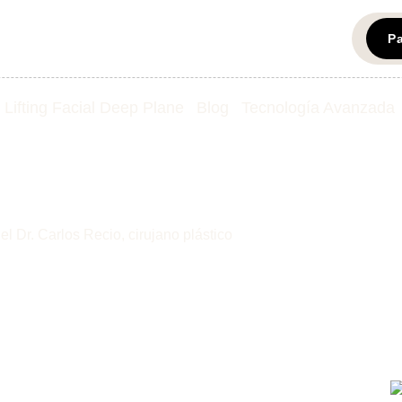
P
Lifting Facial Deep Plane
Blog
Tecnología Avanzada
polímeros
l Dr. Carlos Recio, cirujano plástico