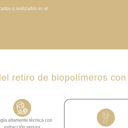
zados o realizados en el
el retiro de biopolímeros con
ugía altamente técnica con
extracción segura