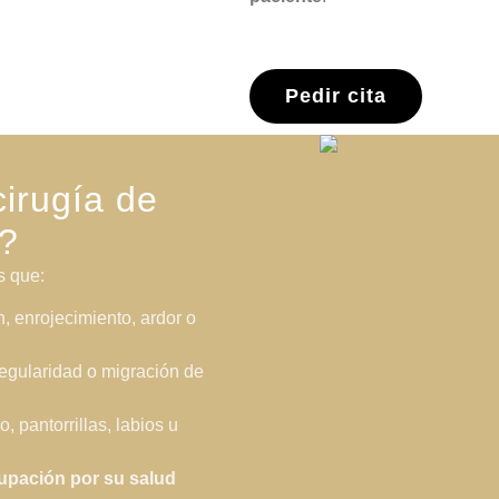
Pedir cita
irugía de
s?
s que:
n, enrojecimiento, ardor o
rregularidad o migración de
, pantorrillas, labios u
upación por su salud