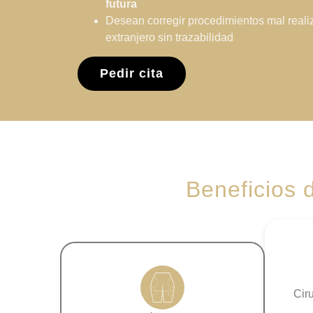
futura
Desean corregir procedimientos mal reali
extranjero sin trazabilidad
Pedir cita
Beneficios d
Cir