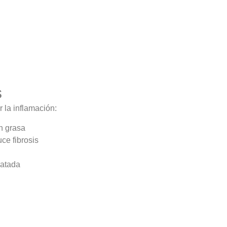
s
r la inflamación:
en grasa
uce fibrosis
ratada