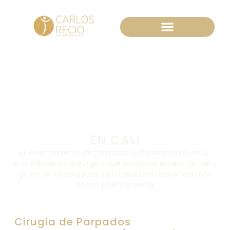
Lifting Facial Deep Plane
Pacientes Internacionales
Tecnología Avanzada
Cirugía de
Párpados -
Blefaroplastia
EN CALI
El levantamiento de párpados, o blefaroplastia, es un
procedimiento quirúrgico que elimina el exceso de piel y
grasa de los párpados para crear una apariencia más
fresca, juvenil y alerta.
Cirugia de Parpados