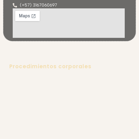
(+57) 3167060697
Procedimientos corporales
Lipoescultura
Lipectomía
Aumento de senos
Explantación Mamaria
Gluteoplastia
Retiro de Biopolímeros
Ginecomastia