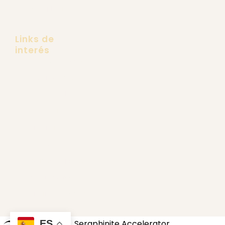
Frontoplastia
Links de
interés
Pacientes Extranjeros
Dr. Carlos Recio
Lifting Facial Deep Plane
Tus Referidos
Tendencias
Contacto
Políticas de privacidad
Preguntas frecuentes
Términos y Condiciones
ES
BannerText_Seraphinite Accelerator