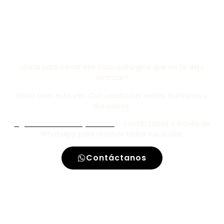
Agenda tu valoración con
el Dr. Recio
¿Lista para cerrar ese ciclo quirúrgico que no te deja
avanzar?
Hazlo bien, esta vez. Con resultados reales, humanos y
duraderos.
Agenda tu cita hoy mismo
o contáctanos a través de
WhatsApp para resolver todas tus dudas.
Contáctanos