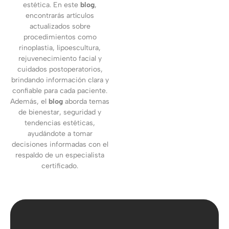
estética. En este
blog
,
encontrarás artículos
actualizados sobre
procedimientos como
rinoplastia, lipoescultura,
rejuvenecimiento facial y
cuidados postoperatorios,
brindando información clara y
confiable para cada paciente.
Además, el
blog
aborda temas
de bienestar, seguridad y
tendencias estéticas,
ayudándote a tomar
decisiones informadas con el
respaldo de un especialista
certificado.