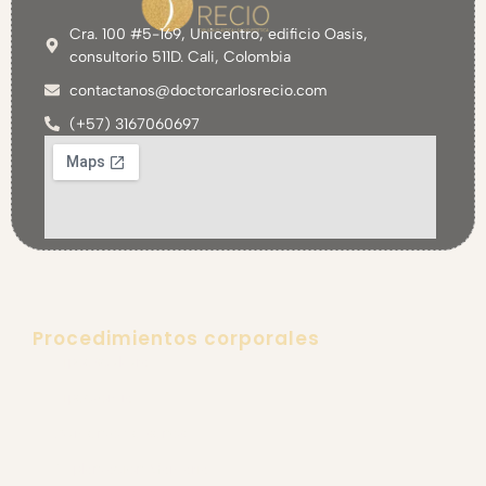
Cra. 100 #5-169, Unicentro, edificio Oasis,
consultorio 511D. Cali, Colombia
contactanos@doctorcarlosrecio.com
(+57) 3167060697
Procedimientos corporales
Lipoescultura
Lipectomía
Aumento de senos
Explantación Mamaria