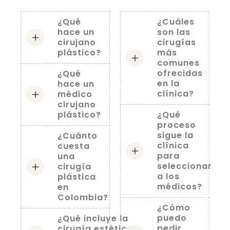
¿Qué
¿Cuáles
hace un
son las
cirujano
cirugías
plástico?
más
comunes
ofrecidas
¿Qué
en la
hace un
clínica?
médico
cirujano
plástico?
¿Qué
proceso
sigue la
¿Cuánto
clínica
cuesta
para
una
seleccionar
cirugía
a los
plástica
médicos?
en
Colombia?
¿Cómo
puedo
¿Qué incluye la
pedir
cirugía estética