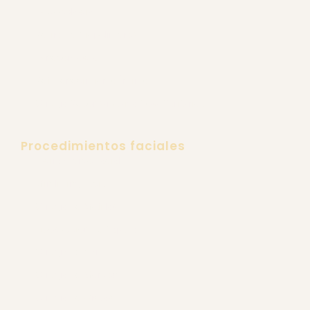
Gluteoplastia
Retiro de Biopolímeros
Ginecomastia
Rejuvenecimiento Íntimo
Cirugía Reconstructiva Post Bariátrica
Procedimientos faciales
Estiramiento Facial
Minilifting Facial
Cirugía de Mejillas
Liposucción de Papada
Cirugía de Nariz
Cirugía de Mentón
Cirugía de Orejas