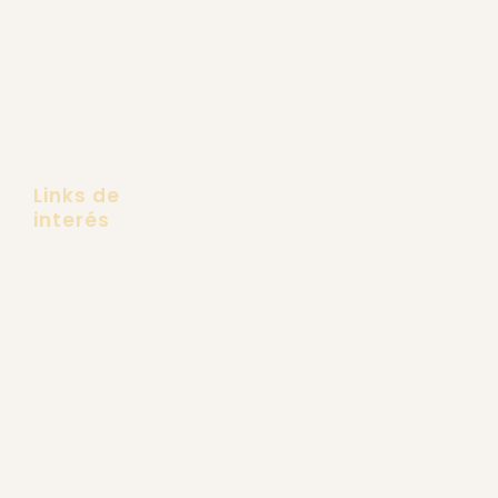
Cirugía de Párpados
Cirugía Endoscópica Facial
Lifting de Cejas
Frontoplastia
Links de
interés
Pacientes Extranjeros
Dr. Carlos Recio
Lifting Facial Deep Plane
Tus Referidos
Tendencias
Contacto
Políticas de privacidad