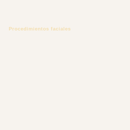
Rejuvenecimiento Íntimo
Cirugía Reconstructiva Post Bariátrica
Procedimientos faciales
Estiramiento Facial
Minilifting Facial
Cirugía de Mejillas
Liposucción de Papada
Cirugía de Nariz
Cirugía de Mentón
Cirugía de Orejas
Cirugía de Párpados
Cirugía Endoscópica Facial
Lifting de Cejas