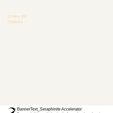
Frontoplastia
Links de
interés
Pacientes Extranjeros
Dr. Carlos Recio
Lifting Facial Deep Plane
Tus Referidos
Tendencias
Contacto
Políticas de privacidad
Preguntas frecuentes
Términos y Condiciones
BannerText_Seraphinite Accelerator