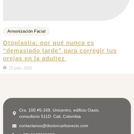
Armonización Facial
Otoplastia: por qué nunca es
“demasiado tarde” para corregir tus
orejas en la adultez
22 julio, 2026
Cra. 100 #5-169, Unicentro, edificio Oasis,
consultorio 511D. Cali, Colombia
contactanos@doctorcarlosrecio.com