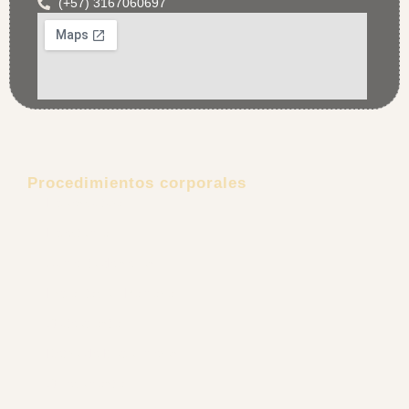
(+57) 3167060697
Procedimientos corporales
Lipoescultura
Lipectomía
Aumento de senos
Explantación Mamaria
Gluteoplastia
Retiro de Biopolímeros
Ginecomastia