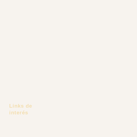
Cirugía de Mejillas
Liposucción de Papada
Cirugía de Nariz
Cirugía de Mentón
Cirugía de Orejas
Cirugía de Párpados
Cirugía Endoscópica Facial
Lifting de Cejas
Frontoplastia
Links de
interés
Pacientes Extranjeros
Dr. Carlos Recio