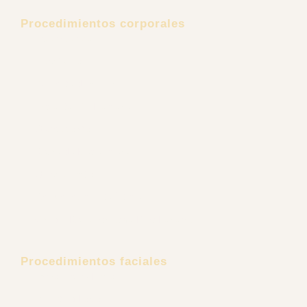
Procedimientos corporales
Lipoescultura
Lipectomía
Aumento de senos
Explantación Mamaria
Gluteoplastia
Retiro de Biopolímeros
Ginecomastia
Rejuvenecimiento Íntimo
Cirugía Reconstructiva Post Bariátrica
Procedimientos faciales
Estiramiento Facial
Minilifting Facial