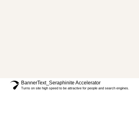
Lifting Facial Deep Plane
Tus Referidos
Tendencias
Contacto
Políticas de privacidad
Preguntas frecuentes
Términos y Condiciones
BannerText_Seraphinite Accelerator
Turns on site high speed to be attractive for people and search engines.