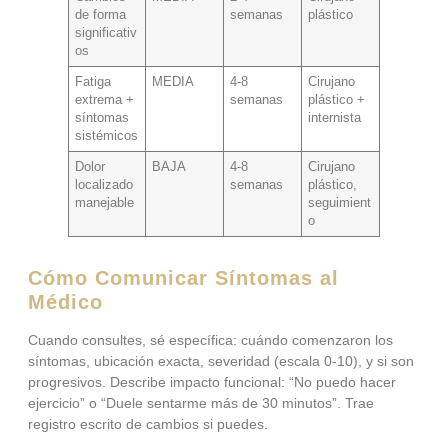
de forma
semanas
plástico
significativ
os
Fatiga
MEDIA
4-8
Cirujano
extrema +
semanas
plástico +
síntomas
internista
sistémicos
Dolor
BAJA
4-8
Cirujano
localizado
semanas
plástico,
manejable
seguimient
o
Cómo Comunicar Síntomas al
Médico
Cuando consultes, sé específica: cuándo comenzaron los
síntomas, ubicación exacta, severidad (escala 0-10), y si son
progresivos. Describe impacto funcional: “No puedo hacer
ejercicio” o “Duele sentarme más de 30 minutos”. Trae
registro escrito de cambios si puedes.