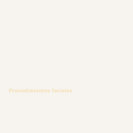
Lipectomía
Aumento de senos
Explantación Mamaria
Gluteoplastia
Retiro de Biopolímeros
Ginecomastia
Rejuvenecimiento Íntimo
Cirugía Reconstructiva Post Bariátrica
Procedimientos faciales
Estiramiento Facial
Minilifting Facial
Cirugía de Mejillas
Liposucción de Papada