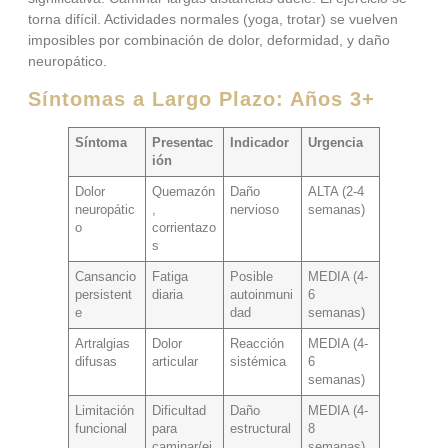
torna difícil. Actividades normales (yoga, trotar) se vuelven
imposibles por combinación de dolor, deformidad, y daño
neuropático.
Síntomas a Largo Plazo: Años 3+
Síntoma
Presentac
Indicador
Urgencia
ión
Dolor
Quemazón
Daño
ALTA (2-4
neuropátic
,
nervioso
semanas)
o
corrientazo
s
Cansancio
Fatiga
Posible
MEDIA (4-
persistent
diaria
autoinmuni
6
e
dad
semanas)
Artralgias
Dolor
Reacción
MEDIA (4-
difusas
articular
sistémica
6
semanas)
Limitación
Dificultad
Daño
MEDIA (4-
funcional
para
estructural
8
caminar/ej
semanas)