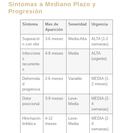
Síntomas a Mediano Plazo y
Progresión
Síntoma
Mes de
Severidad
Urgencia
Aparición
Supuració
3-6 meses
Media-Alta
ALTA (1-2
n con olor
semanas)
Infeccione
4-8 meses
Media
ALTA
s
(urgente)
recurrente
s
Deformida
2-6 meses
Variable
MEDIA (1-
d
2 meses)
progresiva
Dolor
3-9 meses
Leve-
MEDIA (2-
posicional
Media
4
semanas)
Hinchazón
4-12
Leve-
MEDIA (2-
linfática
meses
Media
4
semanas)