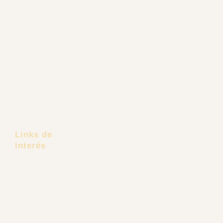
Cirugía de Nariz
Cirugía de Mentón
Cirugía de Orejas
Cirugía de Párpados
Cirugía Endoscópica Facial
Lifting de Cejas
Frontoplastia
Links de
interés
Pacientes Extranjeros
Dr. Carlos Recio
Lifting Facial Deep Plane
Tus Referidos
Tendencias