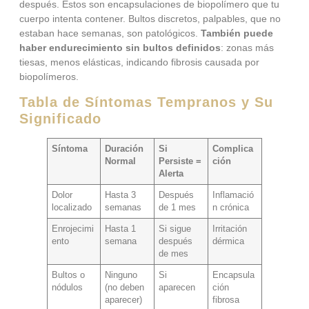
después. Estos son encapsulaciones de biopolímero que tu
cuerpo intenta contener. Bultos discretos, palpables, que no
estaban hace semanas, son patológicos.
También puede
haber endurecimiento sin bultos definidos
: zonas más
tiesas, menos elásticas, indicando fibrosis causada por
biopolímeros.
Tabla de Síntomas Tempranos y Su
Significado
Síntoma
Duración
Si
Complica
Normal
Persiste =
ción
Alerta
Dolor
Hasta 3
Después
Inflamació
localizado
semanas
de 1 mes
n crónica
Enrojecimi
Hasta 1
Si sigue
Irritación
ento
semana
después
dérmica
de mes
Bultos o
Ninguno
Si
Encapsula
nódulos
(no deben
aparecen
ción
aparecer)
fibrosa