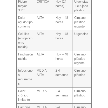
Fiebre
CRÍTICA
Hoy (24
Urgencias
mayor
horas)
+ cirujano
38°C
plástico
Dolor
ALTA
Hoy – 48
Cirujano
agudo tipo
horas
plástico
corriente
urgente
Celulitis
ALTA
Hoy – 48
Urgencias
(enrojecimi
horas
ento
rápido)
Hinchazón
ALTA
Hoy – 48
Cirujano
rápida
horas
plástico
urgente
Infeccione
MEDIA-
2-4
Cirujano
s
ALTA
semanas
plástico
recurrente
s
Dolor
MEDIA
2-4
Cirujano
crónico
semanas
plástico
limitante
Cambios
MEDIA
2-4
Cirujano