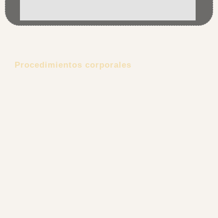
Procedimientos corporales
Lipoescultura
Lipectomía
Aumento de senos
Explantación Mamaria
Gluteoplastia
Retiro de Biopolímeros
Ginecomastia
Rejuvenecimiento Íntimo
Cirugía Reconstructiva Post Bariátrica