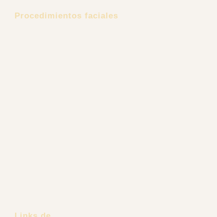
Procedimientos faciales
Estiramiento Facial
Minilifting Facial
Cirugía de Mejillas
Liposucción de Papada
Cirugía de Nariz
Cirugía de Mentón
Cirugía de Orejas
Cirugía de Párpados
Cirugía Endoscópica Facial
Lifting de Cejas
Frontoplastia