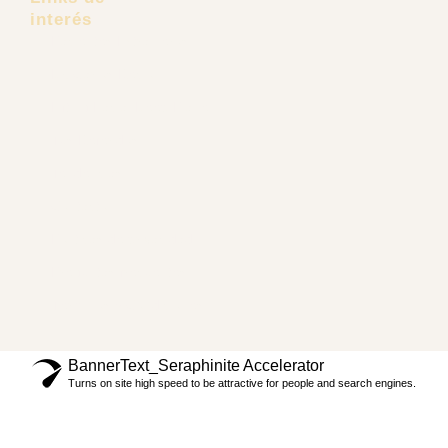
Links de
interés
Pacientes Extranjeros
Dr. Carlos Recio
Lifting Facial Deep Plane
Tus Referidos
Tendencias
Contacto
Políticas de privacidad
Preguntas frecuentes
Términos y Condiciones
BannerText_Seraphinite Accelerator
Turns on site high speed to be attractive for people and search engines.