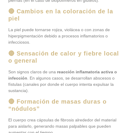
piernas (en el caso de biopolímeros en glúteos).
🔴 Cambios en la coloración de la
piel
La piel puede tornarse rojiza, violácea o con zonas de
hiperpigmentación debido a procesos inflamatorios o
infecciosos.
🔴 Sensación de calor y fiebre local
o general
Son signos claros de una
reacción inflamatoria activa o
infección
. En algunos casos, se desarrollan abscesos o
fístulas (canales por donde el cuerpo intenta expulsar la
sustancia).
🔴 Formación de masas duras o
“nódulos”
El cuerpo crea cápsulas de fibrosis alrededor del material
para aislarlo, generando masas palpables que pueden
aumentar con el tiempo.