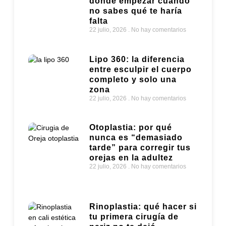
dónde empezar cuando
no sabes qué te haría
falta
22 julio, 2026
No hay comentarios
Lipo 360: la diferencia
entre esculpir el cuerpo
completo y solo una
zona
22 julio, 2026
No hay comentarios
Otoplastia: por qué
nunca es “demasiado
tarde” para corregir tus
orejas en la adultez
22 julio, 2026
No hay comentarios
Rinoplastia: qué hacer si
tu primera cirugía de