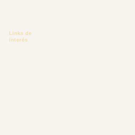
Cirugía Endoscópica Facial
Lifting de Cejas
Frontoplastia
Links de
interés
Pacientes Extranjeros
Dr. Carlos Recio
Lifting Facial Deep Plane
Tus Referidos
Tendencias
Contacto
Políticas de privacidad
Preguntas frecuentes
Términos y Condiciones