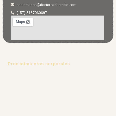
consultorio 511D. Cali, Colombia
contactanos@doctorcarlosrecio.com
(+57) 3167060697
Procedimientos corporales
Lipoescultura
Lipectomía
Aumento de senos
Explantación Mamaria
Gluteoplastia