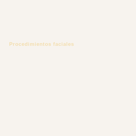
Retiro de Biopolímeros
Ginecomastia
Rejuvenecimiento Íntimo
Cirugía Reconstructiva Post Bariátrica
Procedimientos faciales
Estiramiento Facial
Minilifting Facial
Cirugía de Mejillas
Liposucción de Papada
Cirugía de Nariz
Cirugía de Mentón
Cirugía de Orejas
Cirugía de Párpados