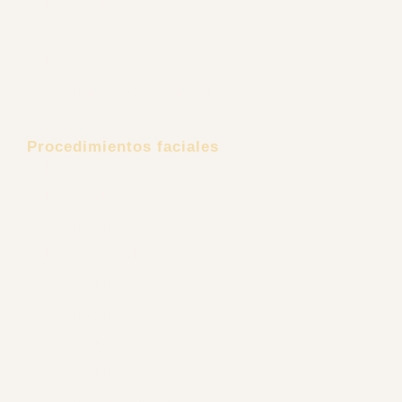
Ginecomastia
Rejuvenecimiento Íntimo
Cirugía Reconstructiva Post Bariátrica
Procedimientos faciales
Estiramiento Facial
Minilifting Facial
Cirugía de Mejillas
Liposucción de Papada
Cirugía de Nariz
Cirugía de Mentón
Cirugía de Orejas
Cirugía de Párpados
Cirugía Endoscópica Facial