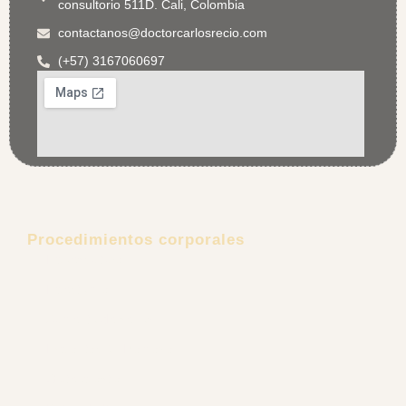
contactanos@doctorcarlosrecio.com
(+57) 3167060697
Procedimientos corporales
Lipoescultura
Lipectomía
Aumento de senos
Explantación Mamaria
Gluteoplastia
Retiro de Biopolímeros