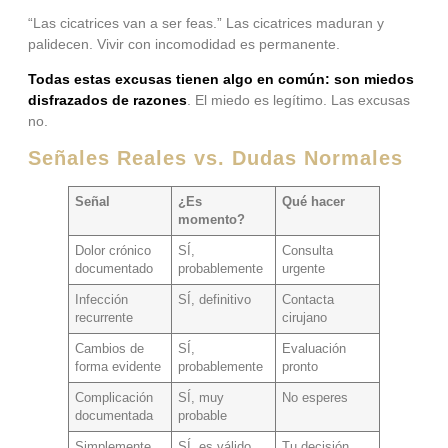
“Las cicatrices van a ser feas.” Las cicatrices maduran y
palidecen. Vivir con incomodidad es permanente.
Todas estas excusas tienen algo en común: son miedos
disfrazados de razones
. El miedo es legítimo. Las excusas
no.
Señales Reales vs. Dudas Normales
Señal
¿Es
Qué hacer
momento?
Dolor crónico
SÍ,
Consulta
documentado
probablemente
urgente
Infección
SÍ, definitivo
Contacta
recurrente
cirujano
Cambios de
SÍ,
Evaluación
forma evidente
probablemente
pronto
Complicación
SÍ, muy
No esperes
documentada
probable
Simplemente
SÍ, es válido
Tu decisión