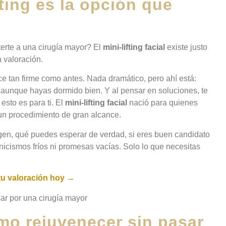
fting es la opción que
erte a una cirugía mayor? El
mini-lifting facial
existe justo
a valoración.
uce tan firme como antes. Nada dramático, pero ahí está:
 aunque hayas dormido bien. Y al pensar en soluciones, te
 esto es para ti. El
mini-lifting facial
nació para quienes
a un procedimiento de gran alcance.
igen, qué puedes esperar de verdad, si eres buen candidato
cnicismos fríos ni promesas vacías. Solo lo que necesitas
u valoración hoy →
cómo rejuvenecer sin pasar