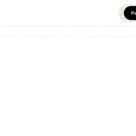
P
Lifting Facial Deep Plane
Blog
Tecnología Avanzada
g facial: cómo rej
 por una cirugía