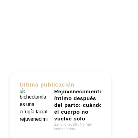
Última publicación
Rejuvenecimiento
íntimo después
del parto: cuándo
el cuerpo no
vuelve solo
22 julio, 2026
No hay
comentarios