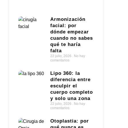
Armonización
facial: por
dónde empezar
cuando no sabes
qué te haría
falta
22 julio, 2026
No hay
comentarios
Lipo 360: la
diferencia entre
esculpir el
cuerpo completo
y solo una zona
22 julio, 2026
No hay
comentarios
Otoplastia: por
qué nunca es