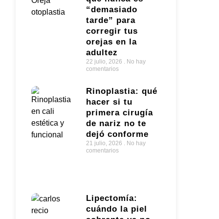
“demasiado
tarde” para
corregir tus
orejas en la
adultez
22 julio, 2026
No hay
comentarios
Rinoplastia: qué
hacer si tu
primera cirugía
de nariz no te
dejó conforme
21 julio, 2026
No hay
comentarios
Lipectomía:
cuándo la piel