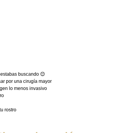
ue estabas buscando 😊
asar por una cirugía mayor
gen lo menos invasivo
ro
u rostro