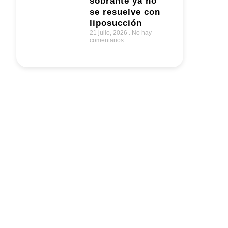
sobrante ya no
se resuelve con
liposucción
21 julio, 2026
No hay
comentarios