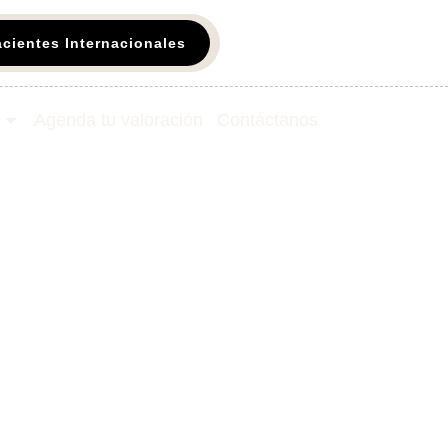
acientes Internacionales
Agenda tu valoración
Contáctanos​
uvenecer sin
 mayor