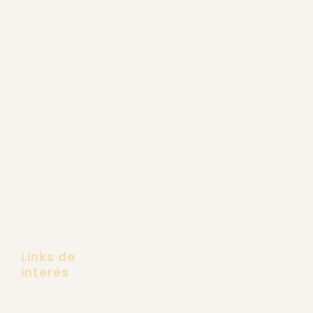
Minilifting Facial
Cirugía de Mejillas
Liposucción de Papada
Cirugía de Nariz
Cirugía de Mentón
Cirugía de Orejas
Cirugía de Párpados
Cirugía Endoscópica Facial
Lifting de Cejas
Frontoplastia
Links de
interés
Pacientes Extranjeros
Dr. Carlos Recio