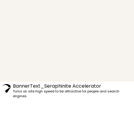
Lifting Facial Deep Plane
Tus Referidos
Tendencias
Contacto
Políticas de privacidad
Preguntas frecuentes
Términos y Condiciones
BannerText_Seraphinite Accelerator
Turns on site high speed to be attractive for people and search
engines.