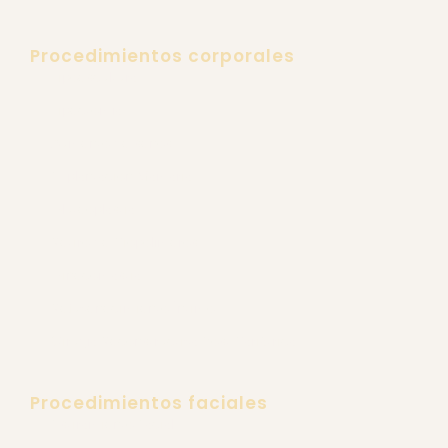
Procedimientos corporales
Lipoescultura
Lipectomía
Aumento de senos
Explantación Mamaria
Gluteoplastia
Retiro de Biopolímeros
Ginecomastia
Rejuvenecimiento Íntimo
Cirugía Reconstructiva Post Bariátrica
Procedimientos faciales
Estiramiento Facial