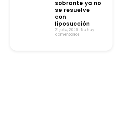
sobrante ya no
se resuelve
con
liposucción
21 julio, 2026
No hay
comentarios