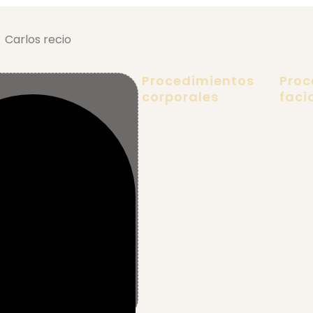
Procedimientos
Proc
corporales
faci
Explantación Mamaria
Esti
Aumento de senos
Lift
Abdominoplastia
Mini
Lipoescultura
Cir
Lipectomía
Cir
Gluteoplastia
Lip
Retiro de Biopolímeros
Lift
Ginecomastia
Ciru
Rejuvenecimiento Íntimo
Cir
Cirugía Reconstructiva
Ciru
Post Bariátrica
Ciru
Fron