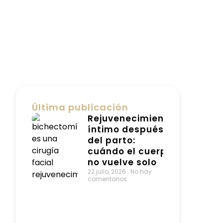
Última publicación
Rejuvenecimiento
íntimo después
del parto:
cuándo el cuerpo
no vuelve solo
22 julio, 2026
No hay
comentarios