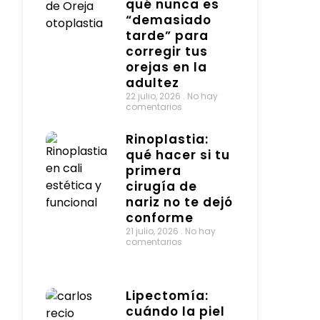
qué nunca es
“demasiado
tarde” para
corregir tus
orejas en la
adultez
22 julio, 2026
No hay
comentarios
Rinoplastia:
qué hacer si tu
primera
cirugía de
nariz no te dejó
conforme
21 julio, 2026
No hay
comentarios
Lipectomía:
cuándo la piel