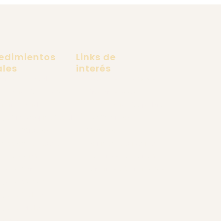
edimientos
Links de
ales
interés
ramiento Facial
Pacientes Extranjeros
ing facial Deep plane
Dr. Carlos Recio
lifting Facial
Lifting Facial Deep Plane
ugía Endoscópica Facial
Tus Referidos
ugía de Párpados
Contacto
osucción de Papada
Políticas de privacidad
ing de Cejas
Preguntas frecuentes
gía de Nariz
Términos y Condiciones
ugía de Mentón
gía de Mejillas
gía de Orejas
toplastia