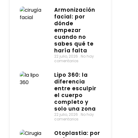
Armonización
facial: por
dónde
empezar
cuando no
sabes qué te
haría falta
22 julio, 2026
No hay
comentarios
Lipo 360: la
diferencia
entre esculpir
el cuerpo
completo y
solo una zona
22 julio, 2026
No hay
comentarios
Otoplastia: por