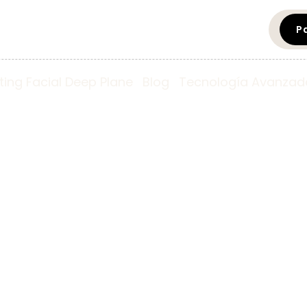
P
fting Facial Deep Plane
Blog
Tecnología Avanzad
¡Hola mundo!