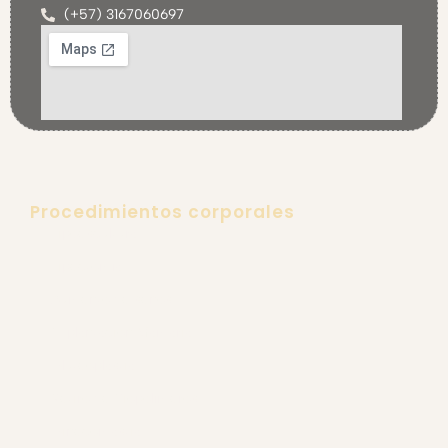
Procedimientos corporales
Lipoescultura
Lipectomía
Aumento de senos
Explantación Mamaria
Gluteoplastia
Retiro de Biopolímeros
Ginecomastia
Rejuvenecimiento Íntimo