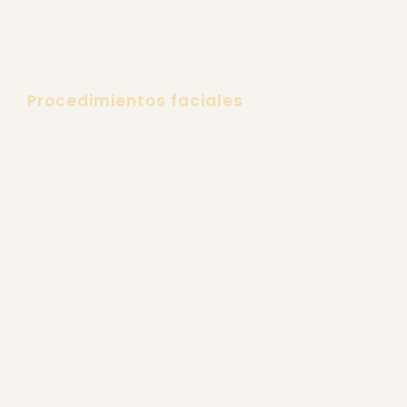
Cirugía Reconstructiva Post Bariátrica
Procedimientos faciales
Estiramiento Facial
Minilifting Facial
Cirugía de Mejillas
Liposucción de Papada
Cirugía de Nariz
Cirugía de Mentón
Cirugía de Orejas
Cirugía de Párpados
Cirugía Endoscópica Facial
Lifting de Cejas
Frontoplastia