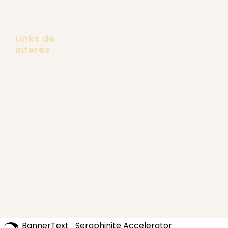
Links de
interés
Pacientes Extranjeros
Dr. Carlos Recio
Lifting Facial Deep Plane
Tus Referidos
Tendencias
Contacto
Políticas de privacidad
Preguntas frecuentes
Términos y Condiciones
BannerText_Seraphinite Accelerator
Turns on site high speed to be attractive for people and search