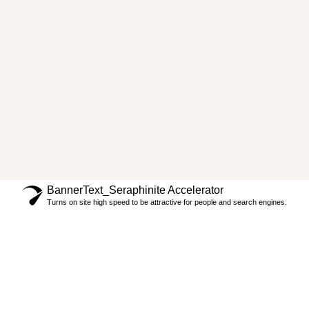
Dr. Carlos Recio
Lifting Facial Deep Plane
Tus Referidos
Tendencias
Contacto
Políticas de privacidad
Preguntas frecuentes
Términos y Condiciones
BannerText_Seraphinite Accelerator
Turns on site high speed to be attractive for people and search engines.