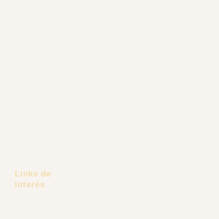
Minilifting Facial
Cirugía de Mejillas
Liposucción de Papada
Cirugía de Nariz
Cirugía de Mentón
Cirugía de Orejas
Cirugía de Párpados
Cirugía Endoscópica Facial
Lifting de Cejas
Frontoplastia
Links de
interés
Pacientes Extranjeros