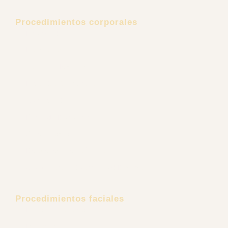
Procedimientos corporales
Lipoescultura
Lipectomía
Aumento de senos
Explantación Mamaria
Gluteoplastia
Retiro de Biopolímeros
Ginecomastia
Rejuvenecimiento Íntimo
Cirugía Reconstructiva Post Bariátrica
Procedimientos faciales
Estiramiento Facial