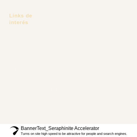
Links de
interés
Pacientes Extranjeros
Dr. Carlos Recio
Lifting Facial Deep Plane
Tus Referidos
Tendencias
Contacto
Políticas de privacidad
Preguntas frecuentes
Términos y Condiciones
BannerText_Seraphinite Accelerator
Turns on site high speed to be attractive for people and search engines.