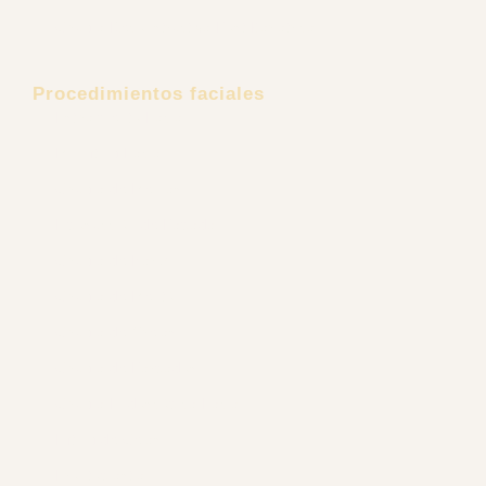
Cirugía Reconstructiva Post Bariátrica
Procedimientos faciales
Estiramiento Facial
Minilifting Facial
Cirugía de Mejillas
Liposucción de Papada
Cirugía de Nariz
Cirugía de Mentón
Cirugía de Orejas
Cirugía de Párpados
Cirugía Endoscópica Facial
Lifting de Cejas
Frontoplastia