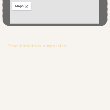
Procedimientos corporales
Lipoescultura
Lipectomía
Aumento de senos
Explantación Mamaria
Gluteoplastia
Retiro de Biopolímeros
Ginecomastia
Rejuvenecimiento Íntimo