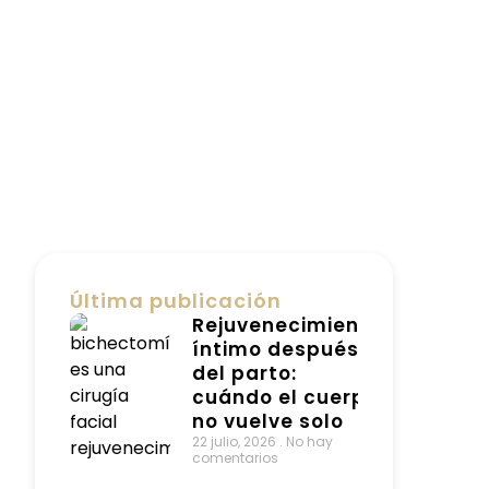
Última publicación
Rejuvenecimiento
íntimo después
del parto:
cuándo el cuerpo
no vuelve solo
22 julio, 2026
No hay
comentarios