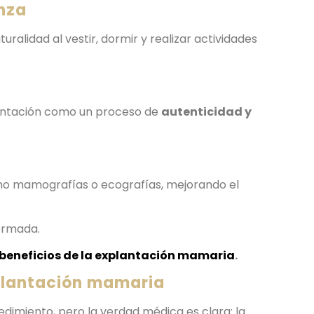
nza
uralidad al vestir, dormir y realizar actividades
lantación como un proceso de
autenticidad y
omo mamografías o ecografías, mejorando el
formada.
 beneficios de la explantación mamaria
.
xplantación mamaria
dimiento, pero la verdad médica es clara: la