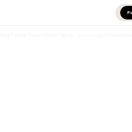
P
fting Facial Deep Plane
Blog
Tecnología Avanzad
ción Mamaria e
upera tu Biene