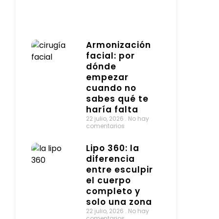
Armonización
facial: por
dónde
empezar
cuando no
sabes qué te
haría falta
22 julio, 2026
No hay
comentarios
Lipo 360: la
diferencia
entre esculpir
el cuerpo
completo y
solo una zona
22 julio, 2026
No hay
comentarios