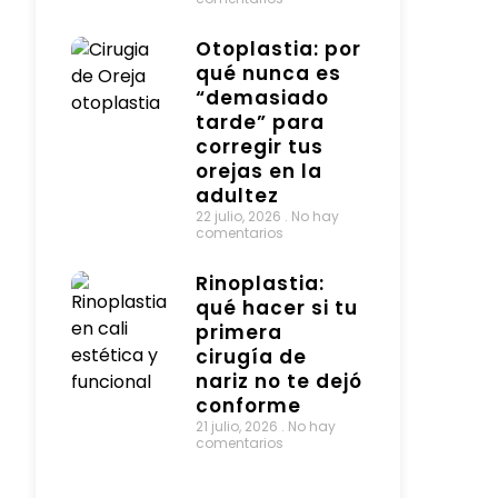
Otoplastia: por
qué nunca es
“demasiado
tarde” para
corregir tus
orejas en la
adultez
22 julio, 2026
No hay
comentarios
Rinoplastia:
qué hacer si tu
primera
cirugía de
nariz no te dejó
conforme
21 julio, 2026
No hay
comentarios