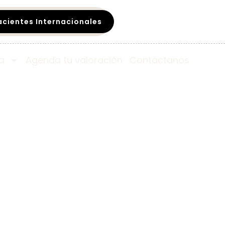
acientes Internacionales
a
Agenda tu valoración
Contáctanos​
n México:
star