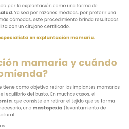
do por la explantación como una forma de
 salud
. Ya sea por razones médicas, por preferir una
e más cómodas, este procedimiento brinda resultados
za con un cirujano certificado.
especialista en explantación mamaria.
ación mamaria y cuándo
comienda?
e tiene como objetivo retirar los implantes mamarios
 equilibrio del busto. En muchos casos, el
tomía
, que consiste en retirar el tejido que se forma
 necesario, una
mastopexia
(levantamiento de
atural.
os: