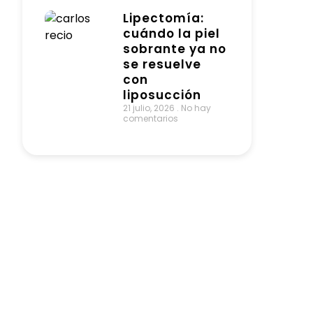
Lipectomía:
cuándo la piel
sobrante ya no
se resuelve
con
liposucción
21 julio, 2026
No hay
comentarios