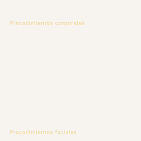
Procedimientos corporales
Lipoescultura
Lipectomía
Aumento de senos
Explantación Mamaria
Gluteoplastia
Retiro de Biopolímeros
Ginecomastia
Rejuvenecimiento Íntimo
Cirugía Reconstructiva Post Bariátrica
Procedimientos faciales