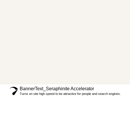
Dr. Carlos Recio
Lifting Facial Deep Plane
Tus Referidos
Tendencias
Contacto
Políticas de privacidad
Preguntas frecuentes
Términos y Condiciones
BannerText_Seraphinite Accelerator
Turns on site high speed to be attractive for people and search engines.