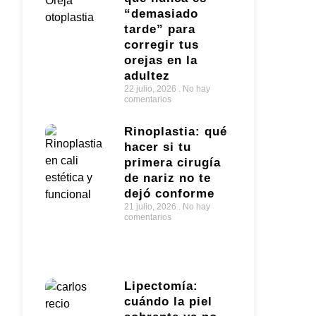
“demasiado
tarde” para
corregir tus
orejas en la
adultez
22 julio, 2026
No hay
comentarios
Rinoplastia: qué
hacer si tu
primera cirugía
de nariz no te
dejó conforme
21 julio, 2026
No hay
comentarios
Lipectomía:
cuándo la piel