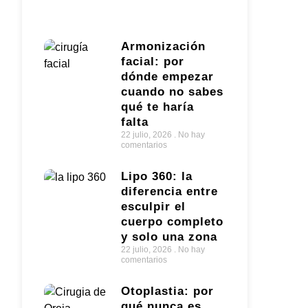
Armonización
facial: por
dónde empezar
cuando no sabes
qué te haría
falta
22 julio, 2026
No hay
comentarios
Lipo 360: la
diferencia entre
esculpir el
cuerpo completo
y solo una zona
22 julio, 2026
No hay
comentarios
Otoplastia: por
qué nunca es