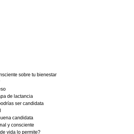
sciente sobre tu bienestar
?
eso
apa de lactancia
odrías ser candidata
l
 buena candidata
nal y consciente
 de vida lo permite?