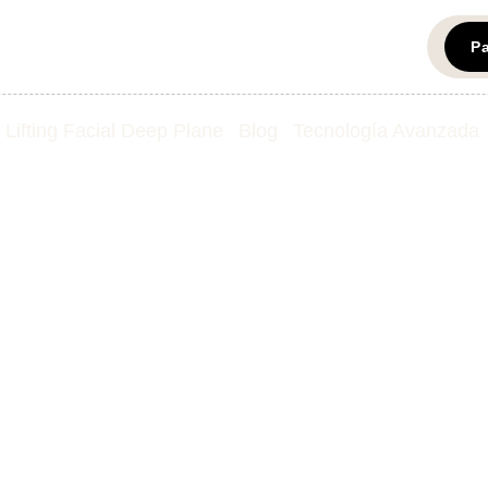
P
Lifting Facial Deep Plane
Blog
Tecnología Avanzada
 si Eres Candid
Mommy Makeove