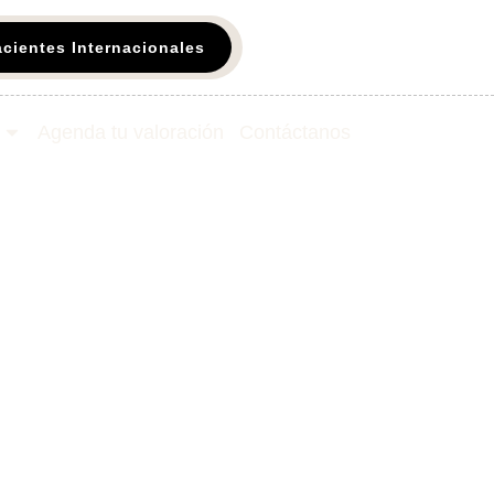
acientes Internacionales
Agenda tu valoración
Contáctanos​
ata para un
r