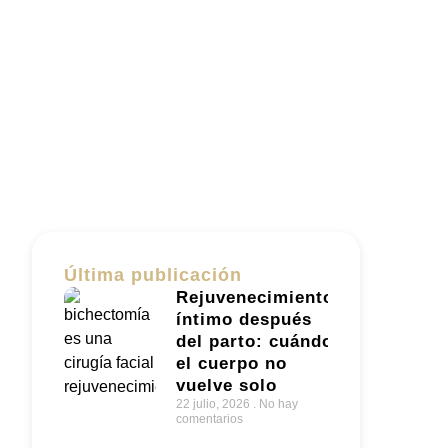
Última publicación
Rejuvenecimiento
íntimo después
del parto: cuándo
el cuerpo no
vuelve solo
22 julio, 2026
No hay
comentarios