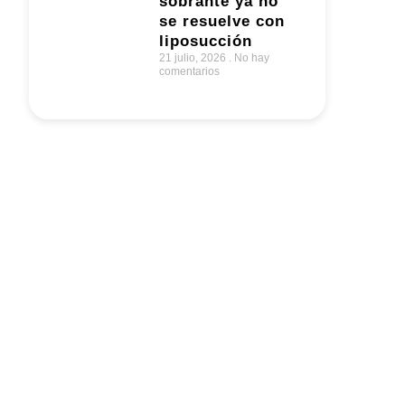
sobrante ya no
se resuelve con
liposucción
21 julio, 2026
No hay
comentarios