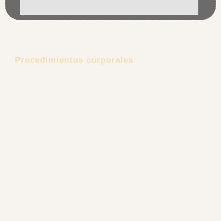
Procedimientos corporales
Lipoescultura
Lipectomía
Aumento de senos
Explantación Mamaria
Gluteoplastia
Retiro de Biopolímeros
Ginecomastia
Rejuvenecimiento Íntimo
Cirugía Reconstructiva Post Bariátrica