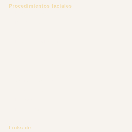
Procedimientos faciales
Estiramiento Facial
Minilifting Facial
Cirugía de Mejillas
Liposucción de Papada
Cirugía de Nariz
Cirugía de Mentón
Cirugía de Orejas
Cirugía de Párpados
Cirugía Endoscópica Facial
Lifting de Cejas
Frontoplastia
Links de
interés