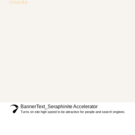
Pacientes Extranjeros
Dr. Carlos Recio
Lifting Facial Deep Plane
Tus Referidos
Tendencias
Contacto
Políticas de privacidad
Preguntas frecuentes
Términos y Condiciones
BannerText_Seraphinite Accelerator
Turns on site high speed to be attractive for people and search engines.