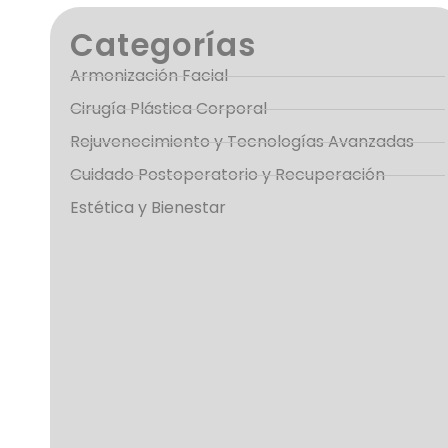
Categorías
Armonización Facial
Cirugía Plástica Corporal
Rejuvenecimiento y Tecnologías Avanzadas
Cuidado Postoperatorio y Recuperación
Estética y Bienestar