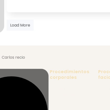
Load More
Procedimientos
Proc
corporales
faci
Explantación Mamaria
Esti
Aumento de senos
Lift
Abdominoplastia
Mini
Lipoescultura
Cir
Lipectomía
Cir