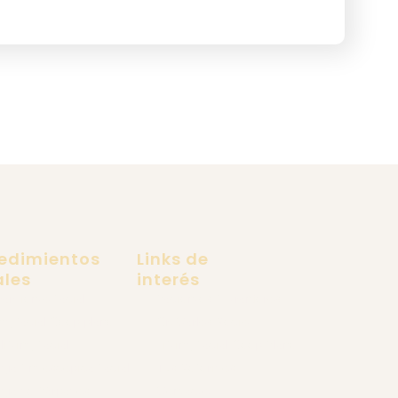
edimientos
Links de
ales
interés
ramiento Facial
Pacientes Extranjeros
ing facial Deep plane
Dr. Carlos Recio
lifting Facial
Lifting Facial Deep Plane
ugía Endoscópica Facial
Tus Referidos
ugía de Párpados
Contacto