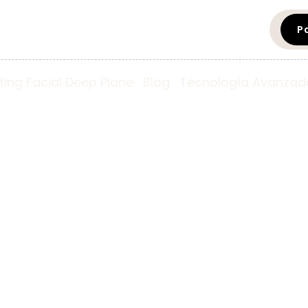
P
fting Facial Deep Plane
Blog
Tecnología Avanzad
Blog