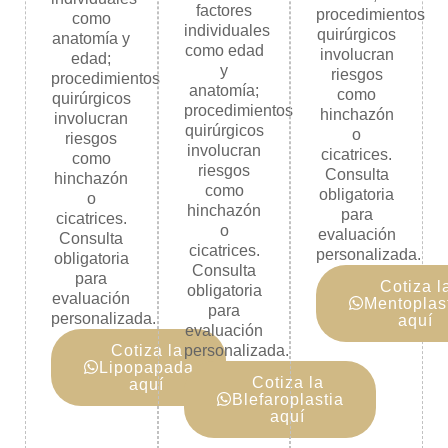
factores
procedimientos
como
individuales
quirúrgicos
anatomía y
como edad
involucran
edad;
y
riesgos
procedimientos
anatomía;
como
quirúrgicos
procedimientos
hinchazón
involucran
quirúrgicos
o
riesgos
involucran
cicatrices.
como
riesgos
Consulta
hinchazón
como
obligatoria
o
hinchazón
para
cicatrices.
o
evaluación
Consulta
cicatrices.
personalizada.
obligatoria
Consulta
para
Cotiza l
obligatoria
evaluación
Mentoplas
para
personalizada.
aquí
evaluación
Cotiza la
personalizada.
Lipopapada
Cotiza la
aquí
Blefaroplastia
aquí