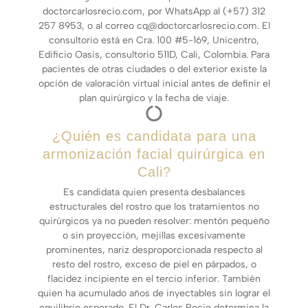
doctorcarlosrecio.com, por WhatsApp al (+57) 312
257 8953, o al correo cq@doctorcarlosrecio.com. El
consultorio está en Cra. 100 #5-169, Unicentro,
Edificio Oasis, consultorio 511D, Cali, Colombia. Para
pacientes de otras ciudades o del exterior existe la
opción de valoración virtual inicial antes de definir el
plan quirúrgico y la fecha de viaje.
¿Quién es candidata para una
armonización facial quirúrgica en
Cali?
Es candidata quien presenta desbalances
estructurales del rostro que los tratamientos no
quirúrgicos ya no pueden resolver: mentón pequeño
o sin proyección, mejillas excesivamente
prominentes, nariz desproporcionada respecto al
resto del rostro, exceso de piel en párpados, o
flacidez incipiente en el tercio inferior. También
quien ha acumulado años de inyectables sin lograr el
equilibrio esperado. El Dr. Carlos Recio determina la