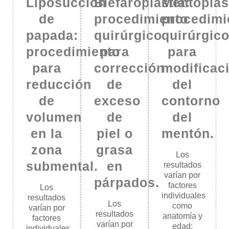
Liposucción
Blefaroplastia:
Mentoplas
de
procedimiento
procedimi
papada:
quirúrgico
quirúrgic
procedimiento
para
para
para
corrección
modificac
reducción
de
del
de
exceso
contorno
volumen
de
del
en la
piel o
mentón.
zona
grasa
Los
submental.
en
resultados
varían por
párpados.
factores
Los
individuales
resultados
Los
como
varían por
resultados
anatomía y
factores
varían por
edad;
individuales