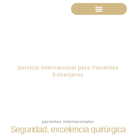
Lifting Facial Deep Plane
Pacientes Internacionales
Cirugía Plástica en
Colombia para
Pacientes Extranjeras
Servicio Internacional para Pacientes
Extranjeros
pacientes internacionales
Seguridad, excelencia quirúrgica