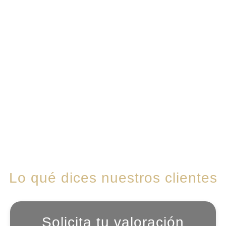
Primera valoración virtual
con el Dr. Recio.
Envío de fotos y exámenes médicos previos.
Cotización personalizada y guía prequirúrgica.
Planeación de fechas de vuelo y cirugía.
Recepción en Cali y acompañamiento desde el
aeropuerto.
Cirugía, seguimiento, recuperación y alta
médica.
Acompañamiento virtual al volver a tu país.
Lo qué dices nuestros clientes
Solicita tu valoración