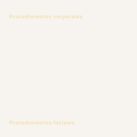
Procedimientos corporales
Lipoescultura
Lipectomía
Aumento de senos
Explantación Mamaria
Gluteoplastia
Retiro de Biopolímeros
Ginecomastia
Rejuvenecimiento Íntimo
Cirugía Reconstructiva Post Bariátrica
Procedimientos faciales
Estiramiento Facial