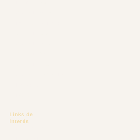
Minilifting Facial
Cirugía de Mejillas
Liposucción de Papada
Cirugía de Nariz
Cirugía de Mentón
Cirugía de Orejas
Cirugía de Párpados
Cirugía Endoscópica Facial
Lifting de Cejas
Frontoplastia
Links de
interés
Pacientes Extranjeros
Dr. Carlos Recio