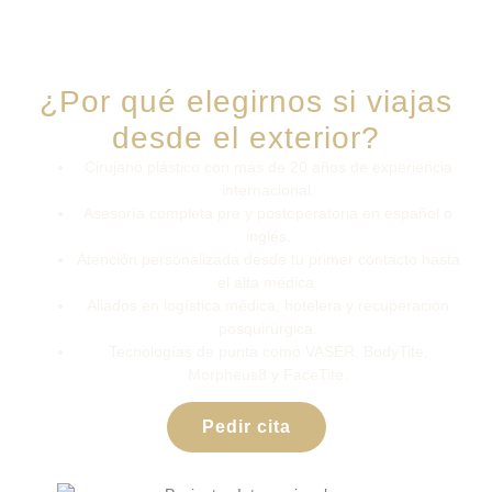
¿Por qué elegirnos si viajas
desde el exterior?
Cirujano plástico con más de 20 años de experiencia
internacional.
Asesoría completa pre y postoperatoria en español o
inglés.
Atención personalizada desde tu primer contacto hasta
el alta médica.
Aliados en logística médica, hotelera y recuperación
posquirúrgica.
Tecnologías de punta como VASER, BodyTite,
Morpheus8 y FaceTite.
Pedir cita