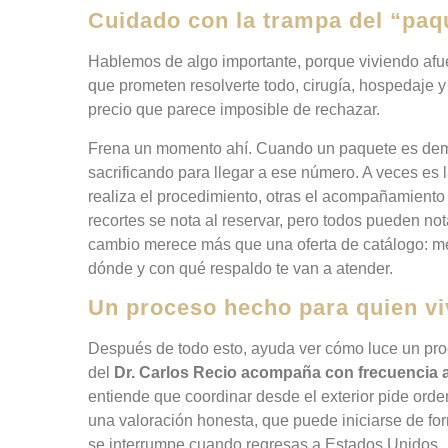
Cuidado con la trampa del “paq
Hablemos de algo importante, porque viviendo afuer
que prometen resolverte todo, cirugía, hospedaje y
precio que parece imposible de rechazar.
Frena un momento ahí. Cuando un paquete es dema
sacrificando para llegar a ese número. A veces es l
realiza el procedimiento, otras el acompañamient
recortes se nota al reservar, pero todos pueden no
cambio merece más que una oferta de catálogo: mer
dónde y con qué respaldo te van a atender.
Un proceso hecho para quien vi
Después de todo esto, ayuda ver cómo luce un pro
del
Dr. Carlos Recio acompaña con frecuencia a
entiende que coordinar desde el exterior pide ord
una valoración honesta, que puede iniciarse de f
se interrumpe cuando regresas a Estados Unidos.