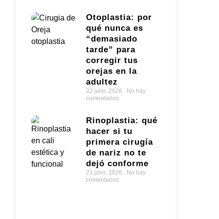
Otoplastia: por
qué nunca es
“demasiado
tarde” para
corregir tus
orejas en la
adultez
22 julio, 2026
No hay
comentarios
Rinoplastia: qué
hacer si tu
primera cirugía
de nariz no te
dejó conforme
21 julio, 2026
No hay
comentarios