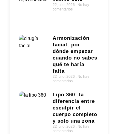
22 julio, 2026
No hay
comentarios
Armonización
facial: por
dónde empezar
cuando no sabes
qué te haría
falta
22 julio, 2026
No hay
comentarios
Lipo 360: la
diferencia entre
esculpir el
cuerpo completo
y solo una zona
22 julio, 2026
No hay
comentarios