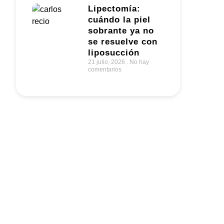
Lipectomía:
cuándo la piel
sobrante ya no
se resuelve con
liposucción
21 julio, 2026
No hay
comentarios