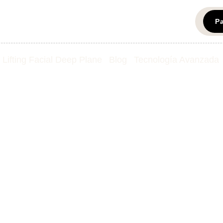
P
Lifting Facial Deep Plane
Blog
Tecnología Avanzada
plástica en Colo
 en Estados Unid
casa y cuídate