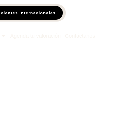
acientes Internacionales
Agenda tu valoración
Contáctanos​
mbia para
os: vuelve a